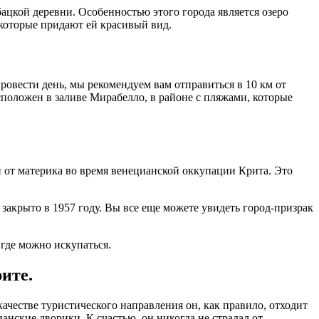
бацкой деревни. Особенностью этого города является озеро
 которые придают ей красивый вид.
провести день, мы рекомендуем вам отправиться в 10 км от
сположен в заливе Мирабелло, в районе с пляжами, которые
н от материка во время венецианской оккупации Крита. Это
закрыто в 1957 году. Вы все еще можете увидеть город-призрак
 где можно искупаться.
ите.
ачестве туристического направления он, как правило, отходит
анские дворики. К счастью, он никогда не страдал от