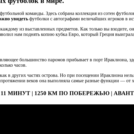
х футболок в мире.
тбольной команды. Здесь собрана коллекция из сотен футболок 
ожно увидеть
футболки с автографами величайших игроков в ис
к каждому из выставленных предметов. Как только вы входите, о
зволил нам поднять копию кубка Евро, который Греция выиграла
вляющее большинство паромов прибывает в порт Ираклиона, здес
колько часов.
 как в других частях острова. Но при посещении Ираклиона нель
На протяжении веков она выполняла самые разные функции — от 
ЗА 11 МИНУТ | 1250 КМ ПО ПОБЕРЕЖЬЮ | АВ