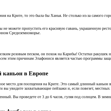
я на Крите, то это была бы Ханья. Не столько из-за самого горо
, вы не можете пропустить его красивую гавань, украшенную ре
очном Средиземноморье.
елким розовым песком, он похож на Карибы! Остатки ракушек на
 всем этим причинам Элафониси является частью программы защит
 каньон в Европе
ое место для посещения на Крите. Это самый длинный каньон в
ти вы увидите захватывающие пейзажи и, если повезет, местных 
нный. Вы проведете от 3 до 6 часов, гуляя под солнцем. В зимн