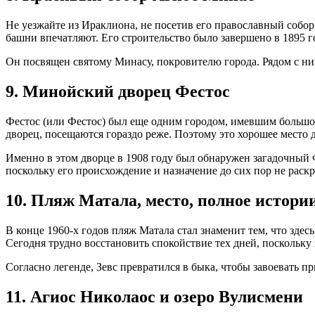
Не уезжайте из Ираклиона, не посетив его православный собор
башни впечатляют. Его строительство было завершено в 1895 г
Он посвящен святому Минасу, покровителю города. Рядом с ни
9. Минойский дворец Фестос
Фестос (или Фестос) был еще одним городом, имевшим большое
дворец, посещаются гораздо реже. Поэтому это хорошее место д
Именно в этом дворце в 1908 году был обнаружен загадочный 
поскольку его происхождение и назначение до сих пор не раск
10. Пляж Матала, место, полное истории
В конце 1960-х годов пляж Матала стал знаменит тем, что зде
Сегодня трудно восстановить спокойствие тех дней, поскольк
Согласно легенде, Зевс превратился в быка, чтобы завоевать пр
11. Агиос Николаос и озеро Вулисмени