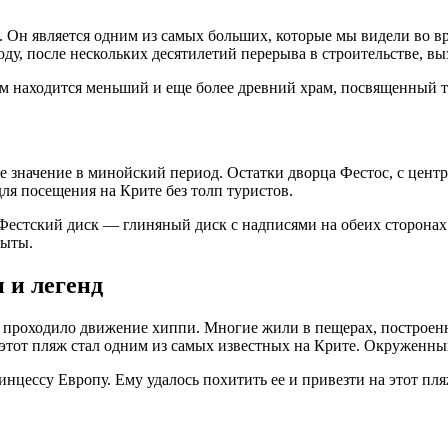
. Он является одним из самых больших, которые мы видели во в
оду, после нескольких десятилетий перерыва в строительстве, 
м находится меньший и еще более древний храм, посвященный т
 значение в минойский период. Остатки дворца Фестос, с цент
ля посещения на Крите без толп туристов.
Фестский диск — глиняный диск с надписями на обеих сторонах.
рыты.
 и легенд
сь проходило движение хиппи. Многие жили в пещерах, построенн
у этот пляж стал одним из самых известных на Крите. Окруженн
инцессу Европу. Ему удалось похитить ее и привезти на этот пля