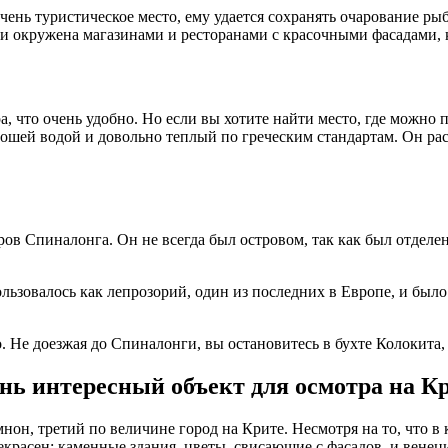
чень туристическое место, ему удается сохранять очарование ры
ани окружена магазинами и ресторанами с красочными фасадами,
, что очень удобно. Но если вы хотите найти место, где можно 
рошей водой и довольно теплый по греческим стандартам. Он ра
ров Спиналонга. Он не всегда был островом, так как был отделе
льзовалось как лепрозорий, один из последних в Европе, и было 
о. Не доезжая до Спиналонги, вы остановитесь в бухте Колокита,
нь интересный объект для осмотра на Кр
, третий по величине город на Крите. Несмотря на то, что в к
екрасен: каменные здания, цветы, свисающие с фасадов, и венеци