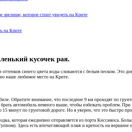
 зрелище, которое стоит увидеть на Крите
ть на Крите
аленький кусочек рая.
и оттенков синего цвета воды сливаются с белым песком. Это до
нно наше любимое место на Крите.
иле. Обратите внимание, что последние 9 км проходят по грунт
 брать автомобиль немного выше, чтобы избежать проблем. При в
о 15 минут по грунтовой дороге. Но я уверен, что это быстро п
лодка, которая ежедневно отправляется из порта Киссамоса. Бол
оступном). Здесь есть впечатляющий пляж и крепость на вершине