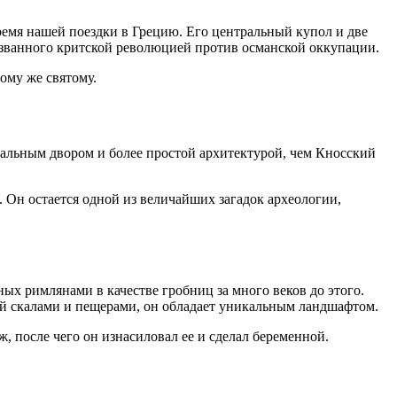
ремя нашей поездки в Грецию. Его центральный купол и две
вызванного критской революцией против османской оккупации.
ому же святому.
ральным двором и более простой архитектурой, чем Кносский
 Он остается одной из величайших загадок археологии,
ых римлянами в качестве гробниц за много веков до этого.
ый скалами и пещерами, он обладает уникальным ландшафтом.
ж, после чего он изнасиловал ее и сделал беременной.