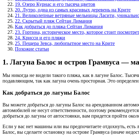
19. Озеро Курнас и его тысяча цветов
20. Лутро, одна из самых красивых деревень на Крите
21. Великолепные ветряные мельницы Ласити, уникальное
22. Скрытый пляж Сейтан Лимания
Как добраться до пляжа Сейтан Лимания
23. Гортина, историческое место, которое стоит посмотре
24. Крисси и его пляжи
25. Пещера Зевса, любопытное место на Крите
Похожие статьи
1. Лагуна Балос и остров Грамвуса — м
Мы никогда не видели такого пляжа, как в лагуне Балос. Тысяч
подавляющим, так как лагуна очень просторная. Это определе
Как добраться до лагуны Балос
Вы можете добраться до лагуны Балос на арендованном автомоб
автомобилей не несут ответственности, поэтому рекомендуется
добраться до лагуны от автостоянки, вам придется пройти окол
Если у вас нет машины или вы предпочитаете отдохнуть, есть 
Балос, вы сделаете остановку на острове Грамвуса (иначе нед