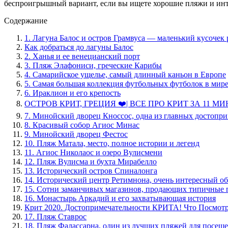
беспроигрышный вариант, если вы ищете хорошие пляжи и интер
Содержание
1. Лагуна Балос и остров Грамвуса — маленький кусочек 
Как добраться до лагуны Балос
2. Ханья и ее венецианский порт
3. Пляж Элафониси, греческие Карибы
4. Самарийское ущелье, самый длинный каньон в Европе
5. Самая большая коллекция футбольных футболок в мире
6. Ираклион и его крепость
ОСТРОВ КРИТ, ГРЕЦИЯ ❤️| ВСЕ ПРО КРИТ ЗА 11 
7. Минойский дворец Кноссос, одна из главных достопри
8. Красивый собор Агиос Минас
9. Минойский дворец Фестос
10. Пляж Матала, место, полное истории и легенд
11. Агиос Николаос и озеро Вулисмени
12. Пляж Вулисма и бухта Мирабелло
13. Исторический остров Спиналонга
14. Исторический центр Ретимнона, очень интересный об
15. Сотни заманчивых магазинов, продающих типичные 
16. Монастырь Аркадий и его захватывающая история
Крит 2020. Достопримечательности КРИТА! Что Посмотр
17. Пляж Ставрос
18. Пляж Фалассарна, один из лучших пляжей для посеще