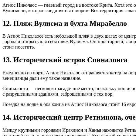
Агиос Николаос — главный город на востоке Крита. Хотя это о
Вулисмени, которое соединяется с морем. Вся территория гав
12. Пляж Вулисма и бухта Мирабелло
В Агиос Николаосе есть небольшой пляж в двух шагах от центра
города и открыть для себя пляж Вулисма. Он просторный, с хо
стоит посетить.
13. Исторический остров Спиналонга
Ежедневно из порта Агиос Николаос отправляется катер на ост
венецианцы дали ему такое название.
Спиналонга — несколько загадочное место, поскольку оно испо
с разрушенными зданиями, заброшенными с тех пор.
Поездка на лодке в оба конца из Агиос Николаоса стоит 16 евр
14. Исторический центр Ретимнона, оче
Между крупными городами Ираклион и Ханья находится Ретимнон
на второй план, нам он очень понравился. Его старый город пр