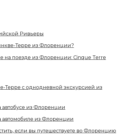
рийской Ривьеры
Чинкве-Терре из Флоренции?
е на поезде из Флоренции: Cinque Terre
ве-Терре с однодневной экскурсией из
а автобусе из Флоренции
на автомобиле из Флоренции
стить, если вы путешествуете во Флоренцию