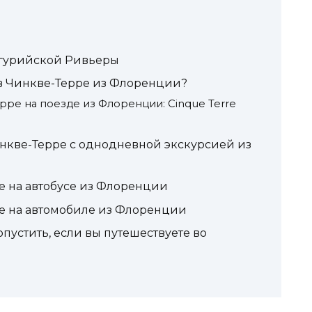
гурийской Ривьеры
 в Чинкве-Терре из Флоренции?
рре на поезде из Флоренции: Cinque Terre
инкве-Терре с однодневной экскурсией из
е на автобусе из Флоренции
ре на автомобиле из Флоренции
пустить, если вы путешествуете во