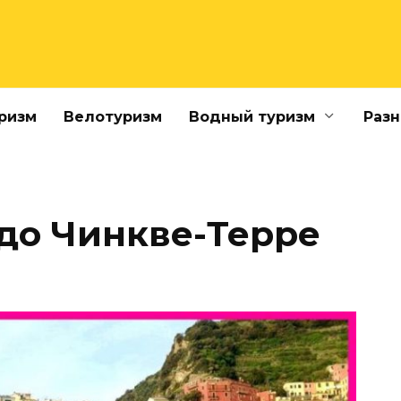
ризм
Велотуризм
Водный туризм
Разн
 до Чинкве-Терре