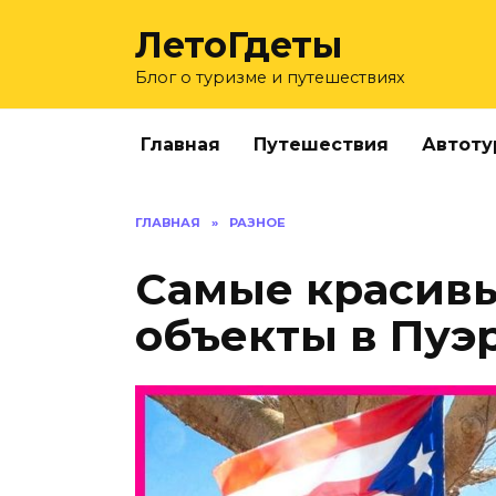
Перейти
ЛетоГдеты
к
содержанию
Блог о туризме и путешествиях
Главная
Путешествия
Автоту
ГЛАВНАЯ
»
РАЗНОЕ
Самые красив
объекты в Пуэ