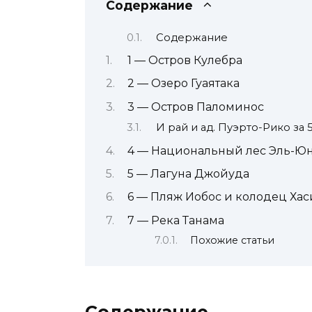
Содержание
Содержание
1 — Остров Кулебра
2 — Озеро Гуаятака
3 — Остров Паломинос
И рай и ад. Пуэрто-Рико за 5
4 — Национальный лес Эль-Ю
5 — Лагуна Джойуда
6 — Пляж Иобос и колодец Хас
7 — Река Танама
Похожие статьи
Содержание