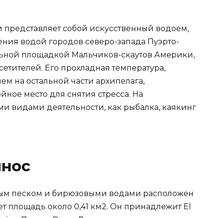
а
 представляет собой искусственный водоем,
ения водой городов северо-запада Пуэрто-
льной площадкой Мальчиков-скаутов Америки,
етителей. Его прохладная температура,
чем на остальной части архипелага,
ное место для снятия стресса. На
и видами деятельности, как рыбалка, каякинг
инос
елым песком и бирюзовыми водами расположен
ет площадь около 0,41 км2. Он принадлежит El