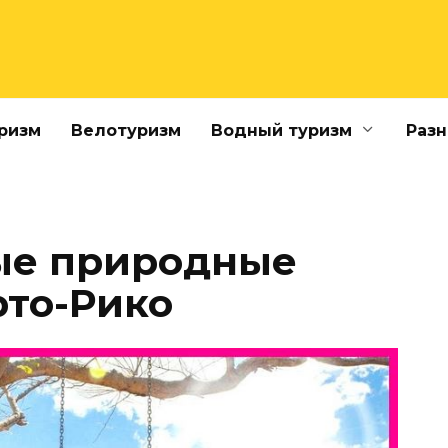
ризм
Велотуризм
Водный туризм
Разн
ые природные
рто-Рико