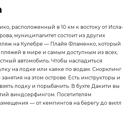
а
ко, расположенный в 10 км к востоку от Исла-
рова, муниципалитет состоит из других
пляж на Кулебре — Плайя Фламенко, который
 пляжей в мире и самым доступным из всех,
астный автомобиль. Чтобы насладиться
лку на лодке или каяке по водам. Снорклинг
анятия на этом острове. Есть инструкторы и
взять лодку и порыбачить. В бухте Дакити вы
ятий виндсерфингом. Посетителям
змещения — от кемпингов на берегу до вилл