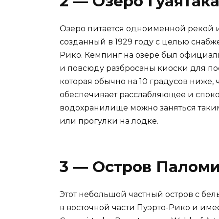
2 — Озеро Гуаятак
Озеро питается одноименной рекой и
созданный в 1929 году с целью снабж
Рико. Кемпинг на озере был официа
и повсюду разбросаны киоски для пос
которая обычно на 10 градусов ниже, 
обеспечивает расслабляющее и спокой
водохранилище можно заняться таким
или прогулки на лодке.
3 — Остров Палом
Этот небольшой частный остров с б
в восточной части Пуэрто-Рико и име