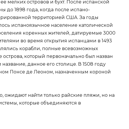
ее мелких островов и бухт. После испанской
ы до 1898 года, когда после испано-
орированной территорией США. За годы
лось испаноязычное население католической
поселения коренных жителей, датируемые 3000
жителями во время открытия испанцами в 1493
авлялись корабли, полные всевозможных
е острова, который первоначально был назван
 название, данное его столице. В 1508 году
аном Понсе де Леоном, назначенным короной
но, ожидают найти только райские пляжи, но на
системы, которые объединяются в