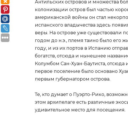
Антильских островов и множества бол
колонизации остров был частью корон
американской войны он стал некорп
испанского владычества здесь появи
веры. На острове уже существовали 
годом до н.э., племя таино было его 
году, и из их портов в Испанию отпр
богатств, отсюда и нынешнее названи
Колумбом Сан-Хуан-Баутиста, отсюда и
первое поселение было основано Ху
первым губернатором острова.
Те, кто думает о Пуэрто-Рико, возмож
этом архипелаге есть различные эко
удивительное место для посещения.