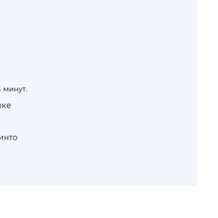
 минут.
нке
инто