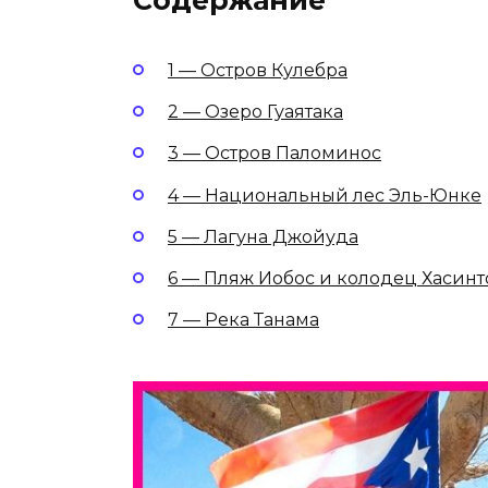
1 — Остров Кулебра
2 — Озеро Гуаятака
3 — Остров Паломинос
4 — Национальный лес Эль-Юнке
5 — Лагуна Джойуда
6 — Пляж Иобос и колодец Хасинт
7 — Река Танама