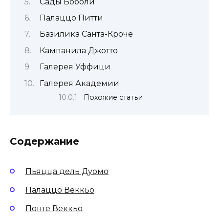
Сады Боболи
Палаццо Питти
Базилика Санта-Кроче
Кампанила Джотто
Галерея Уффици
Галерея Академии
Похожие статьи
Содержание
Пьяцца дель Дуомо
Палаццо Веккьо
Понте Веккьо