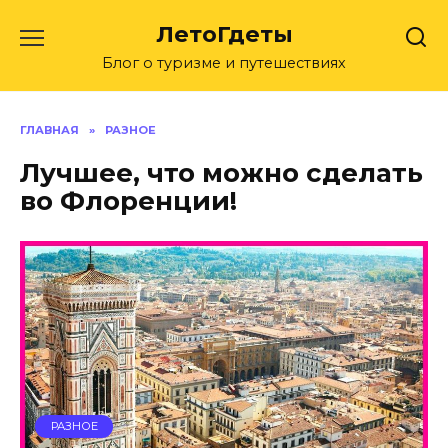
Перейти
ЛетоГдеты
к
содержанию
Блог о туризме и путешествиях
ГЛАВНАЯ
»
РАЗНОЕ
Лучшее, что можно сделать
во Флоренции!
РАЗНОЕ