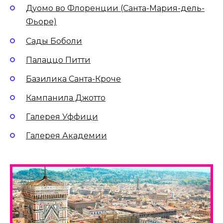
Дуомо во Флоренции (Санта-Мария-дель-
Фьоре)
Сады Боболи
Палаццо Питти
Базилика Санта-Кроче
Кампанила Джотто
Галерея Уффици
Галерея Академии